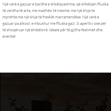
Një verë e gazuar e bardhë e shkëlqyeshme, që shkëlqen flluska
të verdha të arta, me madhësi të mesme, me një shije te
mprehte,me një shije të freskët marramendëse. Një verë e
gazuar pa alkool, e mbushur me flluska gazi. Si aperitiv ose për
të shoqëruar një ëmbëlsirë. Ideale për të gjitha festimet dhe
eventet.