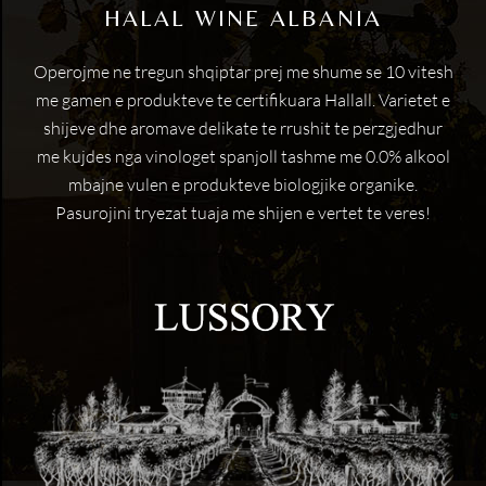
HALAL WINE ALBANIA
Operojme ne tregun shqiptar prej me shume se 10 vitesh
me gamen e produkteve te certifikuara Hallall. Varietet e
shijeve dhe aromave delikate te rrushit te perzgjedhur
me kujdes nga vinologet spanjoll tashme me 0.0% alkool
mbajne vulen e produkteve biologjike organike.
Pasurojini tryezat tuaja me shijen e vertet te veres!